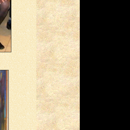
במוסף תרבות וספרות בעיתון
"גלובס"
(16/08/2024)
כתבה על "עדיין תופרת מילים",
מתפרסמת בעיתון הרומני
״Viata Noastra״ (״החיים
שלנו״)
(31/07/2024)
השקת המהדורה הדו-לשונית
המורחבת של "עדיין תופרת
מילים"
(30/07/2024)
השיר "אל המקור", מהספר
החדש שבכתובים, מתפרסם
באנתולוגיה "שורש, ארץ, בית",
לרגל יום ההשראה הבינלאומי
(17/05/2024)
קוראת את השיר ״לוכד
החלומות״ בחודש האישה
בבית רוטשילד
(28/03/2024)
קוראת משיריי בתערוכת ״אבן
גבירות״ בחודש האישה
בחסות עיריית תל אביב
(12/03/2024)