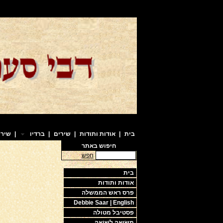
בית
|
אודות ותודות
|
שירים
|
ברדיו
|
שירי
חיפוש באתר
חפש
בית
אודות ותודות
פרס ראש הממשלה
Debbie Saar | English
פסטיבל מטולה
מַשּׂוּאָה לַשּׁוֹאָה