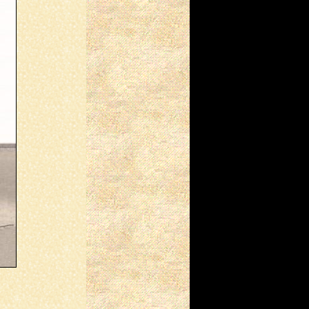
(24/03/2023)
השיר "בת של מהגר", מהספר
החדש שבכתובים, מתפרסם
באנתולוגיה "מסע"
(21/03/2023)
השיר "אישה, אש בי", מהספר
החדש שבכתובים, זכה, נבחר
והוקרא ביום האישה
הבין-לאומי
(09/03/2023)
השירים " שמחה" ו"לב העיר",
ה"שיר-בוט" "אלות המוסיקה"
וה"אני מאמין" שלי,
מתפרסמים באנתולוגיה "אמת
בת חורין"
(27/02/2023)
הספר "עדיין תופרת מילים",
מהדורה דו-לשונית מורחבת,
יוצא לאור
(09/01/2023)
השיר "מחילה", מהספר החדש
שבכתובים, מתפרסם
באנתולוגיה "שיר-ריפוי"
(25/05/2022)
"תופרת מילים" בראיון ברדיו
החברתי הראשון