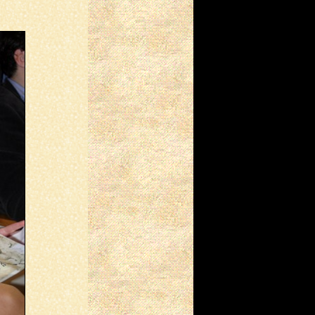
(24/02/2021)
השיר "ארוחת ערב", מהספר
החדש שבכתובים, מתפרסם
ב"ידיעות אמריקה"
(24/01/2020)
השיר "בריאה" מהספר החדש
שבכתובים מתפרסם בכתב
העת "מאזניִם"
(21/10/2018)
השיר "חי, צומח, דומם"
מהספר החדש שבכתובים
מתפרסם בכתב העת "מאזניִם"
(31/08/2017)
השיר "להט בטיילת" מהספר
החדש שבכתובים תורגם
לפורטוגזית ע"י פְרַנְסִישְׁקוּ דֵה
קוֹשְׁטָה רֵישׁ Francisco da
Costa Reis
(21/11/2016)
השיר "שִׂמחה" מהספר החדש
שבכתובים מתפרסם בכתב
העת "המסדרון"
(27/10/2016)
השיר "יוצר המעגלים" מהספר
החדש שבכתובים מתפרסם