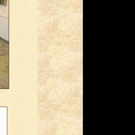
השיר "עירונית מכפר ספר",
מהספר החדש שבכתובים,
תורגם לאנגלית ע"י דבי סער,
והוקרא באירוע עם נציגי אגודת
הסופרים הפולנים
(20/12/2023)
שירים מהמהדורה הדו-לשונית
המורחבת, "עדיין תופרת
מילים", מתפרסמים בכתב
העת הבינלאומי "Banchetul"
(16/09/2023)
השיר "השתקפויות מעבר",
מהספר החדש שבכתובים,
מוקרא באירוע לזכר הצלם גיא
גלעד
(28/08/2023)
השיר "בת של מהגר", מהספר
החדש שבכתובים, תורגם
ע
לאנגלית ע"י דבי סער, והוקרא
באירוע לכבוד הסופר והמשורר
האוקראיני וסיל מאכנו
(26/06/2023)
קוראת משיריי בגלרייה
העירונית של נתניה, גלריית
״תל חי״, לרגל יום האישה
הבינלאומי