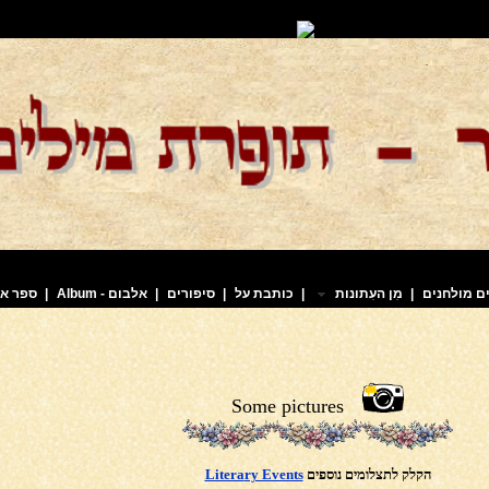
ם מולחנים
|
מִן העִתונות
|
כותבת על
|
סיפורים
|
אלבום - Album
|
ספר או
Some pictures
הקלק לתצלומים נוספים
ry Events
Litera