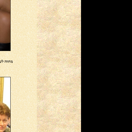
בכתב העת "המסדרון"
(27/10/2016)
השיר "התינוק שלא נולד"
מהספר החדש שבכתובים
מתפרסם בכתב העת
"המסדרון"
(27/10/2016)
מתארחת ב״סלון הספרותי״,
בתכניתה של חגית בת אליעזר
(12/03/2016)
השיר "זמן שבור" מהספר
החדש שבכתובים מתפרסם
מחווה לשיר
ב"פסיפס"
(18/02/2016)
השיר "בִּעוט לֵיל קיץ" מהספר
החדש שבכתובים מתפרסם
ב"פסיפס"
(18/02/2016)
השיר "אלוהים שלי" מהספר
החדש שבכתובים מתפרסם
ב"ישראל היום"
(09/10/2015)
הוידיאו קליפ של השיר
"לוליינית" משודר בתכנית
הטלוויזיה "שירה מכאן"