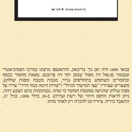
במאי
היה ואן גוך בדיכאון, והתאשפז מרצונו במרכז הפסיכיאטרי
1889
שבמנזר סן-פול דה מסול שבסן
רמי דה פרובנס. מפאת מחסור בכסף
ובחומרים השתמש בתחליפים (נייר, מגבות מטבח ומפות שולחן).
משערים
שציוריו "עצי המישור הגדול"
ו"שדות חיטה בנוף הררי" צוירו על
מפת שולחן
שהגיעה ממטבח המוסד בו שהה. (במקומות בהם
הצבע דהה,
ניתן לראות הדפס חיוור של רשת זעירה). ב-
ביולי
, בגיל
,
37
1890
29
התאבד ביריה.
ציוריו זכו להכרה רק לאחר מותו.