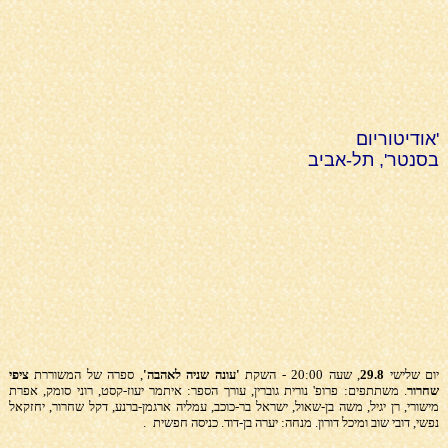
'אודיטוריום
בסנטר', תל-אביב
יום שלישי
29.8
, שעה 20:00 - השקת
'עונה שניה לאהבה'
, ספרה של המשוררת
ציפי
שחרור
. משתתפים: פרופ' נורית גוברין, עורך הספר: איתמר יעוז-קסט, רוני סומק, אפרת
מישורי, רן יגיל, משה בן-שאול, ישראל בר-כוכב, עמליה ארגמן-ברנע, דקל שחרור, יחזקאל
נפשי, דובי שוב ומיכל דורון. מנחה: יערה בן-דוד. כניסה חפשית
.