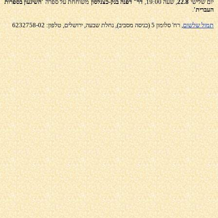
יום שלישי
22.8
, שעה 19:00,
דר" דפנה בנק-כצנלסון
משוחחת על ספרה
'השיגעון בספרות
העברית'
.
תמול שלשום
, רח' סלומון 5 (כניסה מסביב), נחלת שבעה, ירושלים, טלפון: 6232758-02