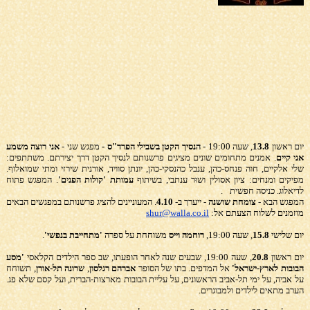
יום ראשון
13.8
, שעה 19:00 -
הנסיך הקטן בשבילי הפרד"ס -
מפגש שני -
אני רוצה משמע
אני קיים
. אמנים מתחומים שונים מציגים פרשנותם לנסיך הקטן דרך יצירתם. משתתפים:
שלי אלקיים, חוה פנחס-כהן, ענבל כהנסקי-כהן, יונתן סוויד, אורנית שירזי ומתי שמואלוף.
מפיקים ומנחים: ציון אסולין ושוּר ענתבי, בשיתוף
עמותת 'קולות הפנים'
. המפגש פתוח
לדיאלוג. כניסה חפשית
.
המפגש הבא -
צומחת שושנה
- ייערך ב-
4.10
. המעוניינים להציג פרשנותם במפגשים הבאים
מוזמנים לשלוח הצעתם אל:
shur@walla.co.il
יום שלישי
15.8
, שעה 19:00,
רוחמה וייס
משוחחת על ספרה
'מתחייבת בנפשי'
.
יום ראשון
20.8
, שעה 19:00, שבעים שנה לאחר הופעתו, שב ספר הילדים הקלאסי
'מסע
הבובות לארץ-ישראל'
אל המדפים. בתו של הסופר
אברהם רגלסון
,
שרונה תל-אורן
, תשוחח
על אביה, על ימי תל-אביב הראשונים, על עליית הבובות מארצות-הברית, ועל קסם שלא פג.
הערב מתאים לילדים ולמבוגרים.