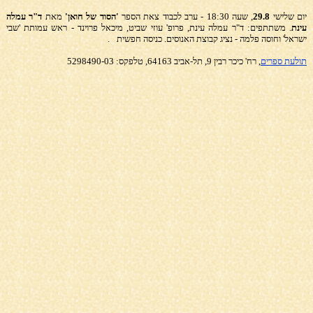
יום שלישי
29.8
, שעה 18:30 - ערב לכבוד צאת הספר
'הסוד של חואן'
מאת
ד"ר עמלה
עינת
. משתתפים: ד"ר עמלה עינת, פרופ' עוזי שביט, מיכאל פרוינד - ראש עמותת 'שבי
ישראל' וחוסה פלמה - נציג קבוצת האנוסים. כניסה חפשית
.
תולעת ספרים
, רח' כיכר רבין 9, תל-אביב 64163, טלפקס: 5298490-03