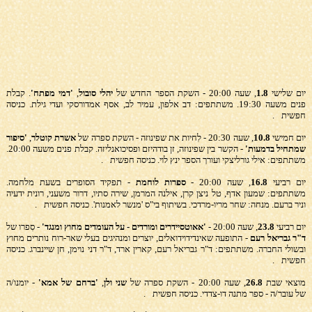
יום שלישי
1.8
, שעה 20:00 - השקת הספר החדש של
יהלי סובול
,
'דמי מפתח'
. קבלת
פנים משעה 19:30. משתתפים: דב אלפון, עמיר לב, אסף אמדורסקי ועדי גילת. כניסה
חפשית
.
יום חמישי
10.8
, שעה 20:30 - לִחיות את שפינוזה - השקת ספרה של
אשרת קוטלר
,
'סיפור
שמתחיל בדמעות'
- הקשר בין שפינוזה, זן בודהיזם ופסיכואנליזה. קבלת פנים משעה 20:00.
משתתפים: אילי גורליצקי ועורך הספר ינץ לוי. כניסה חפשית
.
יום רביעי
16.8
, שעה 20:00 -
ספרות לוחמת
- תפקיד הסופרים בשעת מלחמה.
משתתפים: שמעון אדף, טל ניצן קרן, אילנה המרמן, שירה סתיו, דרור משעני, רונית ידעיה
וניר ברעם. מנחה: שחר מריו-מרדכי. בשיתוף בי"ס 'מנשר לאמנות'. כניסה חפשית
.
יום רביעי
23.8
, שעה 20:00 -
'אאוטסיידרים ומורדים - על העומדים מחוץ ומנגד'
- סִפרו של
ד"ר גבריאל רעם
- התופעה שאינדידוידואלים, יוצרים ומנהיגים בעלי שאר-רוח נותרים מחוץ
ובשולי החברה. משתתפים: ד"ר גבריאל רעם, קארין ארד, ד"ר דני נוימן, חן שיינברג. כניסה
חפשית
.
מוצאי שבת
26.8
, שעה 20:00 - השקת ספרה של
שני ולן
,
'ברחם של אמא'
- יומנו/ה
של עובר/ה - ספר מתנה דו-צדדי. כניסה חפשית
.