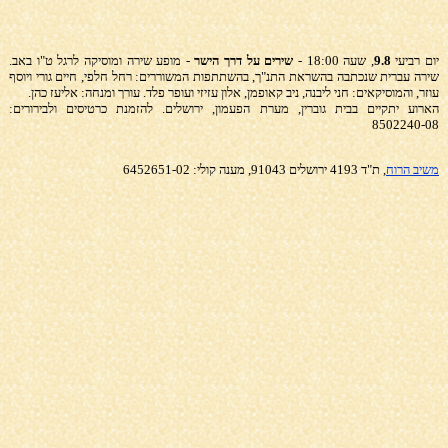
יום רביעי
9.8
, שעה 18:00 -
שירים על דרך הישר
- מופע שירה ומוסיקה לרגל ט"ו באב.
שירה עברית שנכתבה בהשראת התנ"ך, בהשתתפות המשוררים: רחל חלפי, חיים גורי ויוסף
עוזר, והמוסיקאים: חני ליבנה, ניב קאופמן, אלון עזיזי ועופר פלד. עורך ומנחה: אליעז כהן.
הארוע יתקיים ב
בית גוברין, מערת הפעמון, ירושלים. להזמנת כרטיסים ולבירורים:
8502240-08
משיב הרוח
, ת"ד 4193 ירושלים 91043, מענה קולי: 6452651-02