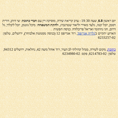
יום ראשון
6.8
, שעה 19:30 - ערב קריאת שירה, מוסיקה ויין עם
חברי כתובת
: שי דותן, דורית
ויסמן, יובל יבנה, גלעד מאירי וליאור שטרנברג, ו
להקת
המשפחה
: מיכל גוטמן, יובל ליבליך, גל
דרום, חגי נחתומי ואריאל פריבלודה. כניסה חפשית
.
הארוע יתקיים ב
'גלריה אגריפס'
, רח' אגריפס 12 (כניסה מסמטת אלבוחר), ירושלים, טלפון:
6233257-02
כתובת
, מקום לשירה, מִנהל קהילתי לב העיר, רח' אוהל משה 42, נחלאות, ירושלים 94312,
טלפון: 6214783-02, פקס: 6234980-02