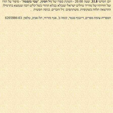
יום חמישי
31.8
, שעה 20:00 - השקת ספרו של
גיל חסקין
,
'שבוי בקִסמה'
- סיפור על הודו
ועל חוויותיו של מדריך טיולים ישראלי שנכלא בכלא ההודי בשל קליע רובה שנמצא בתרמילו.
ההרצאה תלווה בשקופיות. משתתפים: גיל וחברים. כניסה חפשית
.
הספריה-צומת ספרים, דיזנגוף
סנטר, קומה ב', אגף מזרחי, תל-אביב, טלפון: 6205986-03