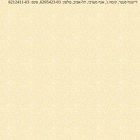
דיזנגוף סנטר, קומה ג', אגף מערבי, תל-אביב, טלפון: 6205423-03, פקס: 6212411-03