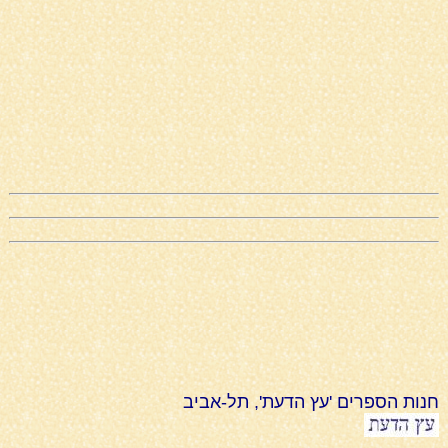
חנות הספרים 'עץ הדעת', תל-אביב