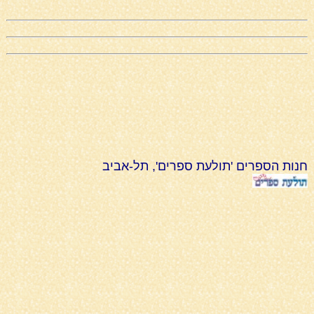
חנות הספרים 'תולעת ספרים', תל-אביב