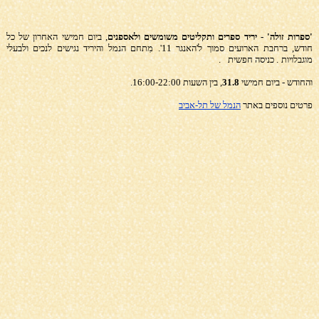
'ספרות זולה' - יריד ספרים ותקליטים משומשים ולאספנים
, ביום חמישי
האחרון של כל
חודש, ברחבת הארועים סמוך ל'האנגר 11'. מִתחם הנמל והיריד נגישים לנכים ולבעלי
מוגבלויות
. כניסה חפשית
.
והחודש - ביום חמישי
31.8
, בין השעות 16:00-22:00.
פרטים נוספים באתר
הנמל של תל-אביב