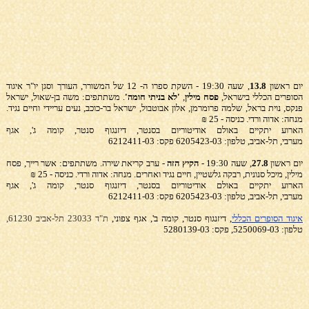
יום ראשון
13.8
, שעה 19:30 - השקת ספרו ה- 12 של המשורר, העורך וסגן יו"ר איגוד
הסופרים הכללי בישראל,
פסח מילין
,
'לא בניתי חומה'
. משתתפים: משה בן-שאול, ישראל
פנקס, נוית בראל, שלמה פרומרמן, אלון אבוטבול, ישראל בר-כוכב, נעים עריידי וחיים נגיד.
מנחה: אדוה ורדי. כניסה - 25 ₪
הארוע יתקיים באולם אודיטוריום בסנטר, דיזנגוף סנטר, קומה ג', אגף
מערבי, תל-אביב, טלפון: 6205423-03 פקס: 6212411-03
יום ראשון
27.8
, שעה 19:30 -
הקיץ הזה
- ערב קריאת שירה
. משתתפים: אשר רייך, פסח
מילין, מיכל סנונית, רבקה גלשטיין, חיים נגיד ואחרים. מנחה: אדוה ורדי. כניסה - 25 ₪
הארוע יתקיים באולם אודיטוריום בסנטר, דיזנגוף סנטר, קומה ג', אגף
מערבי, תל-אביב, טלפון: 6205423-03 פקס: 6212411-03
איגוד הסופרים הכללי
, דיזנגוף סנטר, קומה ב', אגף צפוני,
ת"ד 23033 תל-אביב 61230,
טלפון: 5250069-03, פקס: 5280139-03