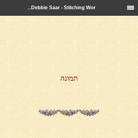
Debbie Saar - Stitching Wor...
תמונה