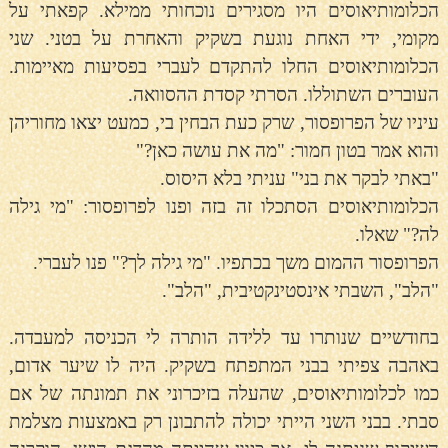
הכלומותיאוסים היו מסגירים נוכחותי ממילא. קפאתי על
מקומי, ידי האחת נוגעת בשקיק והאחרת על בטני. שני
הכלומותיאוסים החלו להתקדם לעברי בפסיעות מאיימות.
העוברים השתוללו. הסרתי קסדת ההסוואה.
עיניו של הפרופסור, שרק כעת הבחין בי, כמעט יצאו מחוריהן
והוא אמר בטון חמור: "מה את עושה כאן?"
"באתי לבקר את בני" עניתי בלא היסוס.
הכלומותיאוסים הסתכלו זה בזה ופנו לפרופסור: "מי גילה
לה?" שאלו.
הפרופסור ההמום משך בכתפיו. "מי גילה לך?" פנו לעברי.
"הלב", השבתי אינסטינקטיבית, "הלב".
בחודשיים שנותרו עד ללידה הותרה לי הכניסה למעבדה.
באהבה צפיתי בבני המתפתח בשקיק. היה לו שיער אדום,
כמו לכלומותיאוסים, שהעלה בזיכרוני את תמונתה של אם
סבתי. בבני השני הייתי יכולה להתבונן רק באמצעות מצלמת