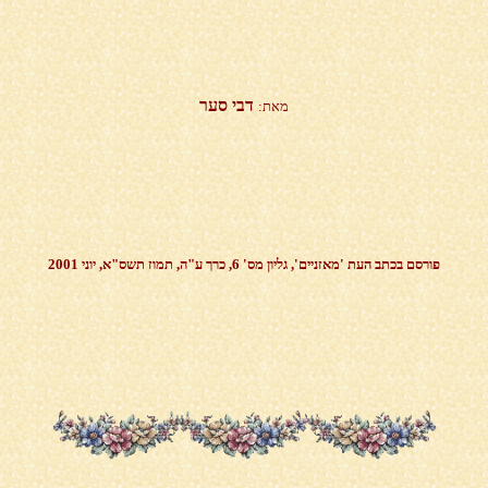
דבי סער
מאת:
פורסם בכתב העת 'מאזניים', גליון מס' 6,
כרך ע"ה, תמוז תשס"א, יוני 2001