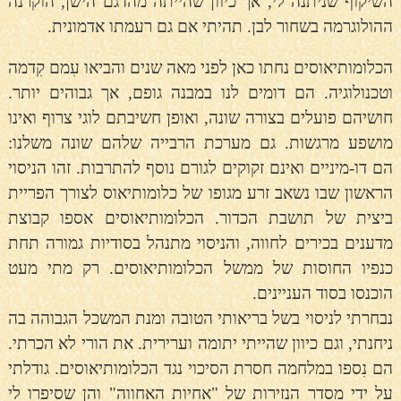
השיקוף שניתנה לי, אך כיוון שהייתה מהדגם הישן, הוקרנה
ההולוגרמה בשחור לבן. תהיתי אם גם רעמתו אדמונית.
הכלומותיאוסים נחתו כאן לפני מאה שנים והביאו עִמם קִדמה
וטכנולוגיה. הם דומים לנו במבנה גופם, אך גבוהים יותר.
חושיהם פועלים בצורה שונה, ואופן חשיבתם לוגי צרוף ואינו
מושפע מרגשות. גם מערכת הרבייה שלהם שונה משלנו:
הם דו-מיניים ואינם זקוקים לגורם נוסף להתרבות. זהו הניסוי
הראשון שבו נשאב זרע מגופו של כלומותיאוס לצורך הפריית
ביצית של תושבת הכדור. הכלומותיאוסים אספו קבוצת
מדענים בכירים לחווה, והניסוי מתנהל בסודיות גמורה תחת
כנפיו החוסות של ממשל הכלומותיאוסים. רק מתי מעט
הוכנסו בסוד העניינים.
נבחרתי לניסוי בשל בריאותי הטובה ומנת המשכל הגבוהה בה
ניחנתי, וגם כיוון שהייתי יתומה וערירית. את הורי לא הכרתי.
הם נִספו במלחמה חסרת הסיכוי נגד הכלומותיאוסים. גודלתי
על ידי מסדר הנזירות של "אחיות האחווה" והן שסיפרו לי