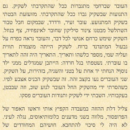
העובר שברחמִי מתגברות ככל שהתקרבתי לשקיק. גם
התנועות שבשקיק גברו ככל שהתקרבתי. מזועזעת הבטתי
בשקיק המתנועע. עובר זעיר, ורדרד, שבמקום חבל טבור
השתלשל מבטנו צינור סיליקון שחובר לאינפוזיה, צף בנוזל.
השקיק שימש כרחם אנושי לכל דבר, והעובר נראה כפרח על
גבעול המתנדנד ברוח. לשקיק הייתה מוצמדת תווית
ועליה שמי, מספר כלשהו ותאריך. התאריך היה זהה לתאריך
בו עוּבּרתי. נשטפתי בגל חרדה: הייתכן שמגדלים ממני ילד
נוסף? הנחתי יד אחת על בטני והשניה, בזהירות, על השקיק.
שני העוברים נעו בקצב זהה. זה שבשקיק הכניס אצבע לפיו.
כשהסרתי ידי מהשקיק החל העובר לנוע שוב, וזה שבבטן,
בעקבותיו. השבתי ידי לשקיק ותנודות העוברים פסקו.
צליל דלת ההזזה במעבדה הקפיץ אותי וראשו האפור של
הפרופסור, מלווה בשני מדענים כלומותיאוסים, נגלה לעיני.
לא היה לי סיכוי להתחבא. חושיהם המחודדים של