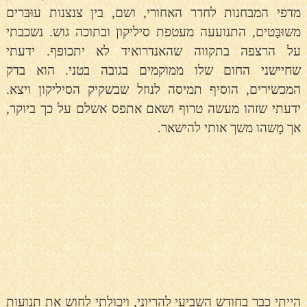
מדפי המבחנות לחדר האחורי, ושם, בין צנצנות עוּבּרים
משוּבָּטים, התנועעה מעטפת סיליקון ובתוכה גוש. נשכבתי
על הרצפה בתקווה שהאנדרואיד לא יתכופף. ידעתי
שחיישני החום שלו ממוקמים בגובה בטני. הוא בדק
המכשירים, הוסיף תמיסה לנוזל שבשקיק הסיליקון ויצא.
ידעתי שזהו מעשה טרוף ושאם אתפס אשלם על כך ביוקר,
אך מָשהו משך אותי להישאר.
הייתי כבר בחודש השביעי להריוני, ויכולתי לחוש את תנועות