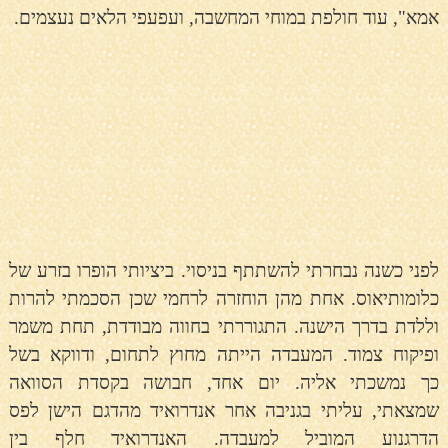
אמא", עוד חולפת במוחי המחשבה, ועפעפי הלאים נעצמים.
ל
פני כשנה נבחרתי להשתתף בניסוי. ביציותי הופרו בזרע של
כלומותיאוס. אחת מהן הוחזרה לרחמי שכן הסכמתי להרות
וללדת בדרך הישנה. התגוררתי בחווה מבודדת, תחת משמר
ופיקוח צמוד. המעבדה הייתה מחוץ לתחום, ודווקא בשל
כך נמשכתי אליה. יום אחד, חבושה בקסדת הסוואה
שמצאתי, עליתי בגניבה אחר אנדרואיד מהדגם הישן לפס
הדרגנוע המוביל למעבדה. האנדרואיד חלף בין